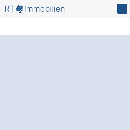
RT🏘️Immobilien
Verkauf Ihrer
Immobilie in Berga
Bösenrode
: Sicher,
stressfrei und
gewinnbringend.