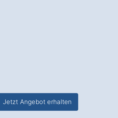
Der Immobilienverkauf in Berga
Bösenrode
: Jetzt die Weichen für die
Zukunft stellen und den besten Preis
für Ihre Immobilie erzielen.
✅ Unverbindlich & Kostenfrei
✅
Fundierte Beratung
durch
erfahrene Immobilien-Experten
✅ Sicherer und transparenter
Verkaufsprozess
✅ Inkl.
Marktwertanalyse
Jetzt Angebot erhalten