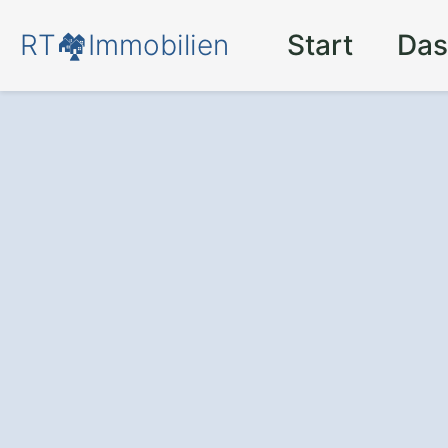
RT🏘️Immobilien
Start
Das
Verkauf Ihrer Im
Ebsdorfergrund
Sicher, stressfre