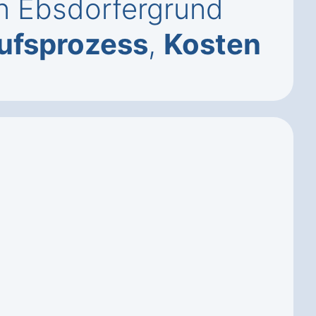
n Ebsdorfergrund
ufsprozess
,
Kosten