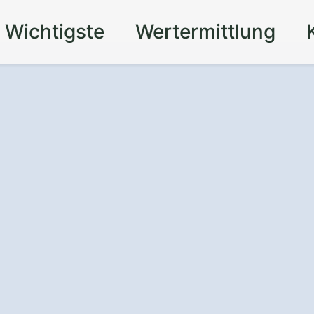
 Wichtigste
Wertermittlung
mobilie in
 Beltershausen
:
i und