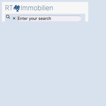
RT🏘️Immobilien
✕
Verkauf Ihrer
Immobilie in
Ehingen
Frankenhofen
:
Sicher, stressfrei