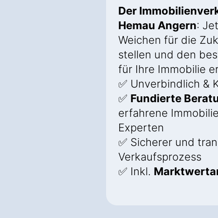
Der Immobilienverk
Hemau Angern
: Je
Weichen für die Zuk
stellen und den bes
für Ihre Immobilie e
✅ Unverbindlich & K
✅
Fundierte Berat
erfahrene Immobili
Experten
✅ Sicherer und tra
Verkaufsprozess
✅ Inkl.
Marktwerta