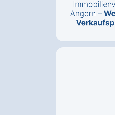
Immobilien
Angern –
We
Verkaufsp