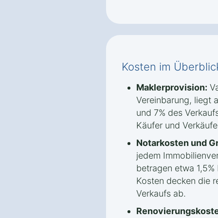
Kosten im Überblic
Maklerprovision:
Va
Vereinbarung, liegt 
und 7% des Verkaufs
Käufer und Verkäufer
Notarkosten und G
jedem Immobilienve
betragen etwa 1,5% 
Kosten decken die r
Verkaufs ab.
Renovierungskoste