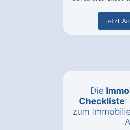
Jetzt An
Die
Immob
Checkliste
:
zum Immobili
A