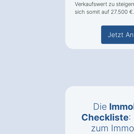
Verkaufswert zu steige
sich somit auf 27.500 €
Jetzt An
Die
Immob
Checkliste
:
zum Immob