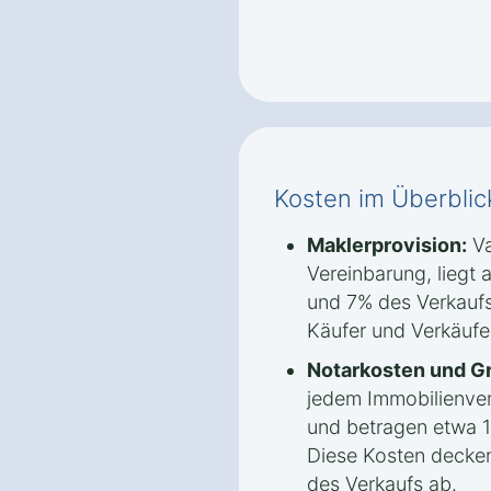
Kosten im Überblic
Maklerprovision:
Va
Vereinbarung, liegt 
und 7% des Verkaufs
Käufer und Verkäufer
Notarkosten und G
jedem Immobilienver
und betragen etwa 1
Diese Kosten decken
des Verkaufs ab.