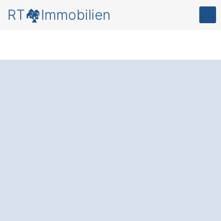
RT🏘️Immobilien
Verkauf Ihrer
Immobilie in
Konradsreuth
Wölbersbach
: Sicher,
stressfrei und