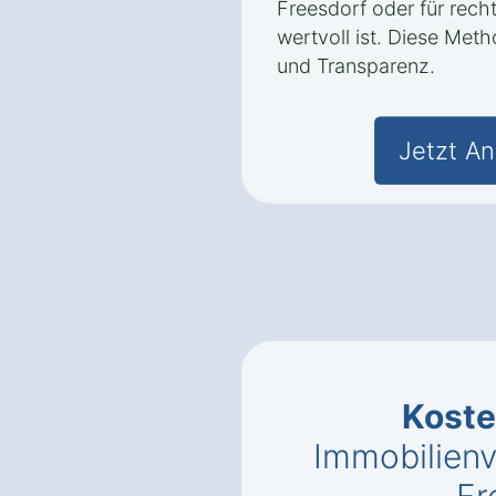
Freesdorf oder für rec
wertvoll ist. Diese Met
und Transparenz.
Jetzt An
Kost
Immobilienv