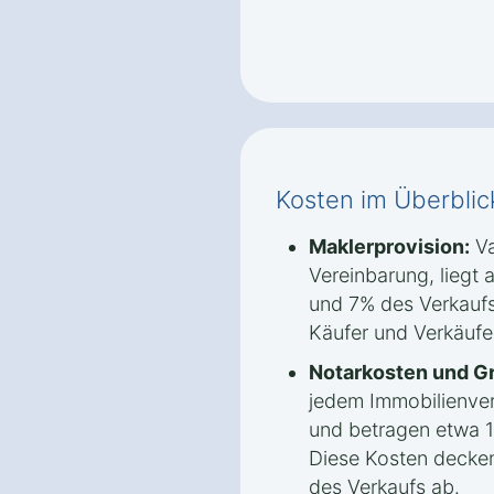
Kosten im Überblic
Maklerprovision:
Va
Vereinbarung, liegt 
und 7% des Verkaufs
Käufer und Verkäufer
Notarkosten und G
jedem Immobilienver
und betragen etwa 1
Diese Kosten decken
des Verkaufs ab.