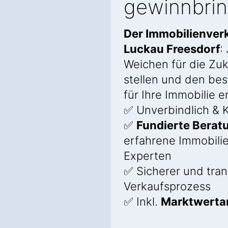
gewinnbri
Der Immobilienverk
Luckau Freesdorf
:
Weichen für die Zuk
stellen und den bes
für Ihre Immobilie e
✅ Unverbindlich & K
✅
Fundierte Berat
erfahrene Immobili
Experten
✅ Sicherer und tra
Verkaufsprozess
✅ Inkl.
Marktwerta