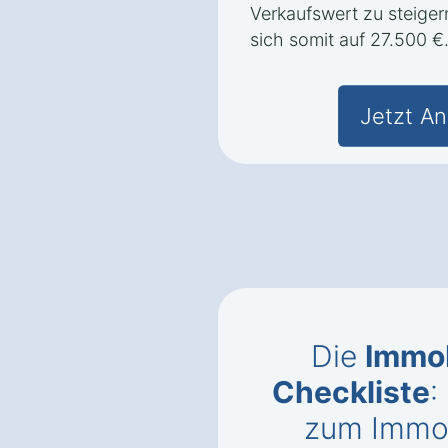
Verkaufswert zu steige
sich somit auf 27.500 €
Jetzt An
Die
Immob
Checkliste
:
zum Immob