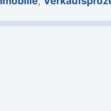
mmobilie
,
Verkaufsproz