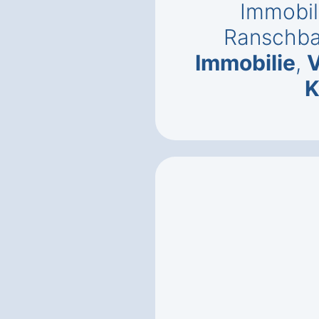
Immobil
Ranschb
Immobilie
,
V
K