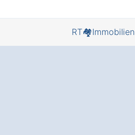
RT🏘️Immobilien
Verkauf Ih
Immobilie 
Ranschba
Sicher, stre
und
gewinnbri