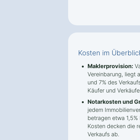
Kosten im Überblic
Maklerprovision:
Va
Vereinbarung, liegt 
und 7% des Verkaufs
Käufer und Verkäufer
Notarkosten und G
jedem Immobilienve
betragen etwa 1,5% 
Kosten decken die r
Verkaufs ab.