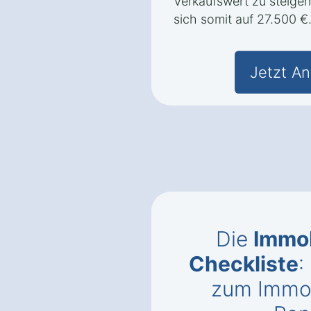
Verkaufswert zu steige
sich somit auf 27.500 €
Jetzt An
Die
Immob
Checkliste
:
zum Immob