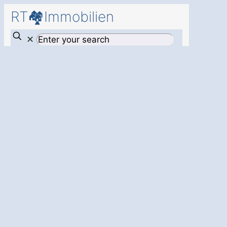
RT🏘️Immobilien
✕
Verkauf Ihrer
Immobilie in
Riesa Pochra
:
Sicher, stressfrei
und